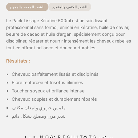
للشعر الكثيف والمتمرد
للشعر المجعد والمموج
Le Pack Lissage Kératine 500ml est un soin lissant
professionnel sans formol, enrichi en kératine, huile de caviar,
beurre de cacao et huile d’argan, spécialement conçu pour
discipliner, réparer et nourrir intensément les cheveux rebelles
tout en offrant brillance et douceur durables.
Résultats :
Cheveux parfaitement lissés et disciplinés
Fibre renforcée et frisottis éliminés
Toucher soyeux et brillance intense
Cheveux souples et durablement réparés
ملمس حريري ولمعان مكثف
شعر مرن ومصلح بشكل دائم
NOS RÉSULTATS