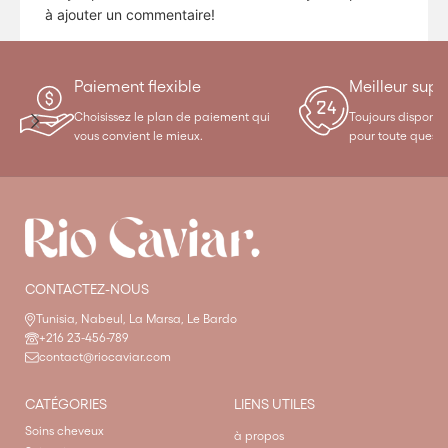
à ajouter un commentaire!
Paiement flexible
Meilleur supp
Choisissez le plan de paiement qui
Toujours disponibl
vous convient le mieux.
pour toute questi
CONTACTEZ-NOUS
Tunisia, Nabeul, La Marsa, Le Bardo
+216 23-456-789
contact@riocaviar.com
CATÉGORIES
LIENS UTILES
Soins cheveux
à propos