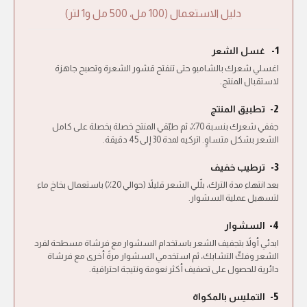
دليل الاستعمال (100 مل، 500 مل و1 لتر)
غسل الشعر
1-
اغسلي شعرك بالشامبو حتى تنفتح قشور الشعرة وتصبح جاهزة
لاستقبال المنتج.
تطبيق المنتج
2-
جففي شعرك بنسبة 70٪، ثم طبّقي المنتج خصلة بخصلة على كامل
الشعر بشكل متساوٍ. اتركيه لمدة 30 إلى 45 دقيقة.
ترطيب خفيف
3-
بعد انتهاء مدة الترك، بلّلي الشعر قليلاً (حوالي 20٪) باستعمال بخاخ ماء
لتسهيل عملية السشوار.
السشوار
4-
ابدئي أولاً بتجفيف الشعر باستخدام السشوار مع فرشاة مسطحة لفرد
الشعر وفكّ التشابك، ثم استخدمي السشوار مرةً أخرى مع فرشاة
دائرية للحصول على تصفيف أكثر نعومة ونتيجة احترافية.
التمليس بالمكواة
5-