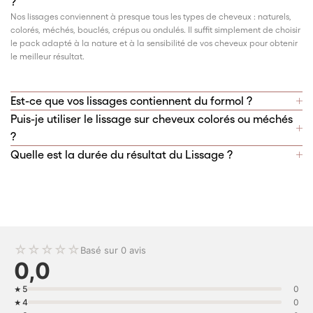
?
Nos lissages conviennent à presque tous les types de cheveux : naturels,
colorés, méchés, bouclés, crépus ou ondulés. Il suffit simplement de choisir
le pack adapté à la nature et à la sensibilité de vos cheveux pour obtenir
le meilleur résultat.
Est-ce que vos lissages contiennent du formol ?
Puis-je utiliser le lissage sur cheveux colorés ou méchés
?
Quelle est la durée du résultat du Lissage ?
☆
☆
☆
☆
☆
Basé sur 0 avis
0,0
5
0
4
0