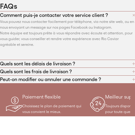
FAQs
Comment puis-je contacter votre service client ?
Vous pouvez nous contacter facilement par téléphone, via notre site web, ou en
nous envoyant un message sur nos pages Facebook ou Instagram.
Notre équipe est toujours prête à vous répondre avec écoute et attention, pour
vous guider, vous conseiller et rendre votre expérience avec Rio Caviar
agréable et sereine.
Quels sont les délais de livraison ?
Quels sont les frais de livraison ?
Peut-on modifier ou annuler une commande ?
Paiement flexible
Meilleur supp
Choisissez le plan de paiement qui
Toujours disponibl
vous convient le mieux.
pour toute questi