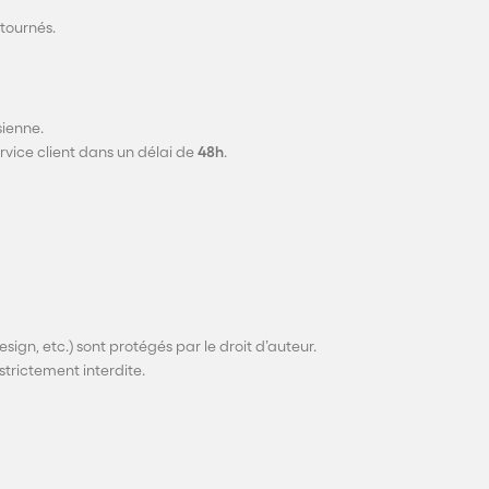
etournés.
sienne.
ervice client dans un délai de
48h
.
esign, etc.) sont protégés par le droit d’auteur.
strictement interdite.