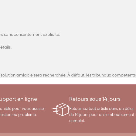
s sans consentement explicite.
étails.
une solution amiable sera recherchée. À défaut, les tribunaux compétent
support en ligne
Retours sous 14 jours
onible pour vous assister
Retournez tout article dans un délai
uestion ou problème.
de 14 jours pour un remboursement
complet.