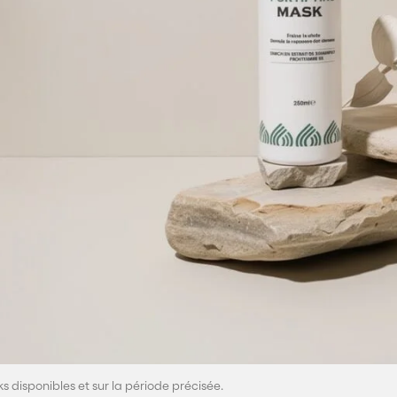
pirés de l’excellence et du soin haut de gamme, soigneusement choisis 
t présentées sur chaque page produit. Les visuels sont fournis à titre ill
s (TTC). Les frais de livraison sont indiqués séparément lors du proces
efois, les produits sont facturés selon les tarifs en vigueur au moment 
ks disponibles et sur la période précisée.