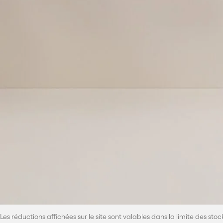
Matricule fiscal : 1670112S
Adresse : 2036 La Soukra Ariana
Téléphone :
+216 70 161 900
E-mail : contact@riocaviar.com
Site web :
www.RioCaviar.com.tn
Ci-après désignée « le Vendeur ».
Article 2 : Produits
Rio Caviar
propose à la vente une sélection de produits cosmétiques ins
conformité aux normes en vigueur.
Les descriptions des produits (caractéristiques, ingrédients, photos) son
Article 3 : Prix
Les prix affichés sont en Dinars Tunisiens (TND), toutes taxes comprise
Rio Caviar
se réserve le droit de modifier ses prix à tout moment. Tout
Les réductions affichées sur le site sont valables dans la limite des stoc