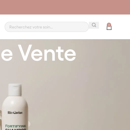
0
e Vente
 physique ou morale effectuant une commande de
résentes CGV.