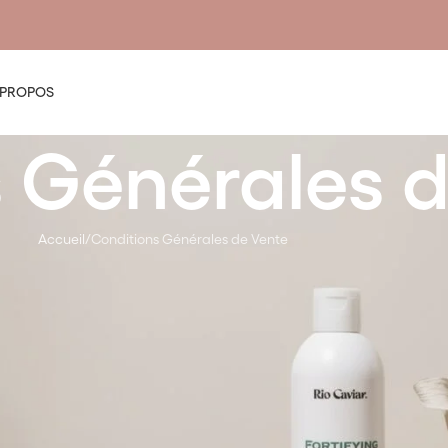
 PROPOS
 Générales d
Accueil
Conditions Générales de Vente
ons contractuelles entre la société
Pure Beauty Labs
et toute personne
e sur le Site implique l’acceptation sans réserve par le Client des p