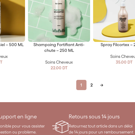
el – 500 ML
Shampoing Fortifiant Anti-
Spray Filcortex –
chute – 250 ML
veux
Soins Cheve
T
Soins Cheveux
35.00
DT
22.00
DT
1
2
→
support en ligne
Retours sous 14 jours
onible pour vous assister
Retournez tout article dans un délai
uestion ou problème.
de 14 jours pour un remboursement