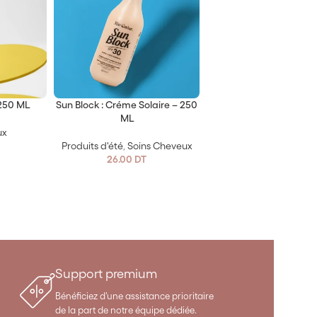
 250 ML
Sun Block : Créme Solaire – 250
ML
ux
Produits d'été
,
Soins Cheveux
26.00
DT
Support premium
Bénéficiez d’une assistance prioritaire
de la part de notre équipe dédiée.