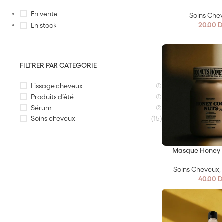
En vente
Soins Che
20.00
D
En stock
FILTRER PAR CATEGORIE
Lissage cheveux
(1)
Produits d’été
(1)
Sérum
(2)
Soins cheveux
(15)
Masque Honey 
Soins Cheveux
40.00
D