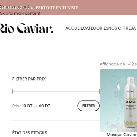
Skip to navigation
IVRAISON RAPIDE PARTOUT EN TUNISIE
Skip to main content
ACCUEIL
CATÉGORIES
NOS OFFRES
À
Affichage de 1–12 su
FILTRER PAR PRIX
Prix :
10 DT
—
60 DT
FILTRER
ÉTAT DES STOCKS
Masque Caviar