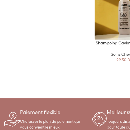
Shampoing Cavimi
Soins Che
29.30
D
Paiement flexible
Meilleur 
Choisissez le plan de paiement qui
Toujours disp
vous convient le mieux.
pour toute q