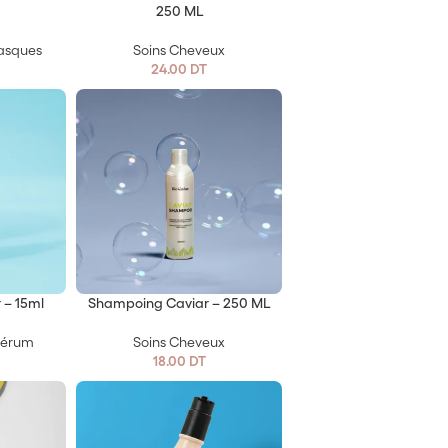
250 ML
asques
Soins Cheveux
24.00
DT
 – 15ml
Shampoing Caviar – 250 ML
Sérum
Soins Cheveux
18.00
DT