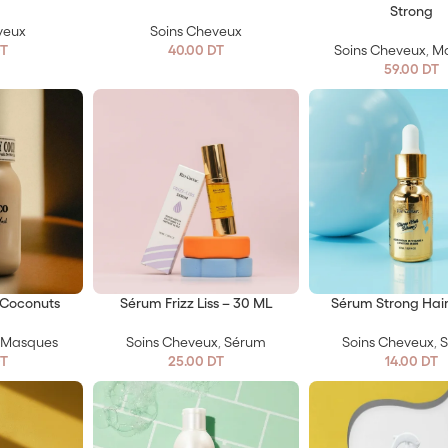
Strong
veux
Soins Cheveux
T
40.00
DT
Soins Cheveux
,
M
59.00
DT
Coconuts
Sérum Frizz Liss – 30 ML
Sérum Strong Hair
,
Masques
Soins Cheveux
,
Sérum
Soins Cheveux
,
T
25.00
DT
14.00
DT