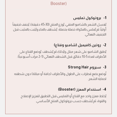
Booster)
بروتوكول تمليس
1-
يُغسل الشعر بالشامبو المنقي، يُوزع المنتج (30-45 دقيقة)، يُجفف تجفيفاً
أولياً، ثم يُملس بالمكواة خصلة بخصلة. يُشطف بالماء ويُثبت بالمثبت قبل
التجفيف النهائي.
روتين كافيميل (شامبو وقناع)
2-
يُطبق الشامبو على شعر مبلل ويُدلك ثم يُشطف. يُوضع القناع على
الأطراف لمدة 5-10 دقائق قبل الشطف النهائي (1-2 مرات أسبوعياً).
سيروم Strong Hair
3-
تُوضع بضع قطرات على الطول والأطراف (جافة أو مبللة) دون شطفه
لحماية الشعر.
استخدام المعزز (Booster)
4-
يُخلط معزز واحد مع القناع أو التمليس قبل التطبيق لتعزيز الإصلاح
والقوة، ثم يُشطف حسب بروتوكول المنتج الأساسي.