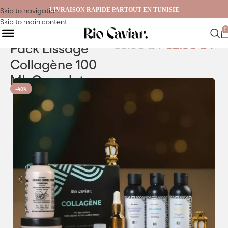
LIVRAISON RAPIDE PARTOUT EN TUNISIE
Skip to navigation
Skip to main content
0
86.00
DT
52.00
DT
Pack Lissage
Collagène 100
ML Complet
-40%