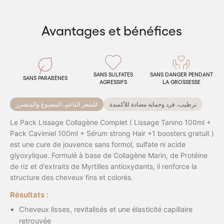
Avantages et bénéfices
SANS SULFATES
SANS DANGER PENDANT
SANS PARABÈNES
AGRESSIFS
LA GROSSESSE
ترطيب، فرد وحماية مضادة للأكسدة
للشعر الناعم، المصبوغ والمتضرر
Le Pack Lissage Collagène Complet ( Lissage Tanino 100ml +
Pack Cavimiel 100ml + Sérum strong Hair +1 boosters gratuit )
est une cure de jouvence sans formol, sulfate ni acide
glyoxylique. Formulé à base de Collagène Marin, de Protéine
de riz et d’extraits de Myrtilles antioxydants, il renforce la
structure des cheveux fins et colorés.
Résultats :
Cheveux lisses, revitalisés et une élasticité capillaire
retrouvée