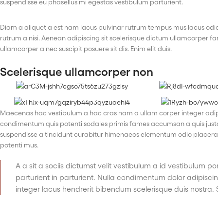
suspendisse eu phasellus mi egestas vestibulum parturient.
Diam a aliquet a est nam lacus pulvinar rutrum tempus mus lacus odio id
rutrum a nisi. Aenean adipiscing sit scelerisque dictum ullamcorper fa
ullamcorper a nec suscipit posuere sit dis. Enim elit duis.
Scelerisque ullamcorper non
Maecenas hac vestibulum a hac cras nam a ullam corper integer adipi
condimentum quis potenti sodales primis fames accumsan a quis just
suspendisse a tincidunt curabitur himenaeos elementum odio placerat 
potenti mus.
A a sit a sociis dictumst velit vestibulum a id vestibulum
parturient in parturient. Nulla condimentum dolor adipisci
integer lacus hendrerit bibendum scelerisque duis nostra. 