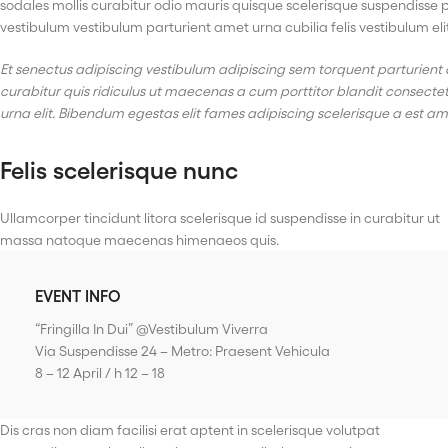
sodales mollis curabitur odio mauris quisque scelerisque suspendisse p
vestibulum vestibulum parturient amet urna cubilia felis vestibulum elit
Et senectus adipiscing vestibulum adipiscing sem torquent parturient 
curabitur quis ridiculus ut maecenas a cum porttitor blandit consect
urna elit. Bibendum egestas elit fames adipiscing scelerisque a est am
Felis scelerisque nunc
Ullamcorper tincidunt litora scelerisque id suspendisse in curabitur ut
massa natoque maecenas himenaeos quis.
EVENT INFO
“Fringilla In Dui” @Vestibulum Viverra
Via Suspendisse 24 – Metro: Praesent Vehicula
8 – 12 April / h 12 – 18
Dis cras non diam facilisi erat aptent in scelerisque volutpat