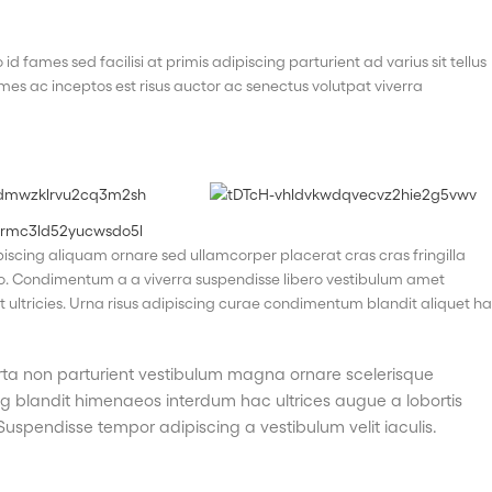
 fames sed facilisi at primis adipiscing parturient ad varius sit tellus
mes ac inceptos est risus auctor ac senectus volutpat viverra
scing aliquam ornare sed ullamcorper placerat cras cras fringilla
o. Condimentum a a viverra suspendisse libero vestibulum amet
ultricies. Urna risus adipiscing curae condimentum blandit aliquet h
 porta non parturient vestibulum magna ornare scelerisque
ng blandit himenaeos interdum hac ultrices augue a lobortis
Suspendisse tempor adipiscing a vestibulum velit iaculis.