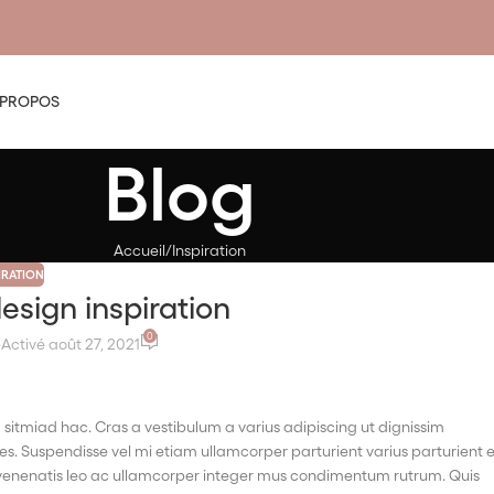
 PROPOS
Blog
Accueil
Inspiration
IRATION
design inspiration
0
e
Activé août 27, 2021
 sitmiad hac. Cras a vestibulum a varius adipiscing ut dignissim
ales. Suspendisse vel mi etiam ullamcorper parturient varius parturient 
es venenatis leo ac ullamcorper integer mus condimentum rutrum. Quis