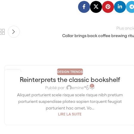
Plus anci
Collar brings back coffee brewing rit
DESIGN TRENDS
27
Reinterprets the classic bookshelf
AOÛT
0
Publié par :
emine
Aliquet parturient scele risque scele risque nibh pretium
parturient suspendisse platea sapien torquent feugiat
parturient hac amet. Vo...
LIRE LA SUITE