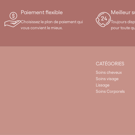
Paiement flexible
Meilleur 
Choisissez le plan de paiement qui
Toujours disp
vous convient le mieux.
pour toute q
CATÉGORIES
Soins cheveux
Soins visage
Lissage
Soins Corporels