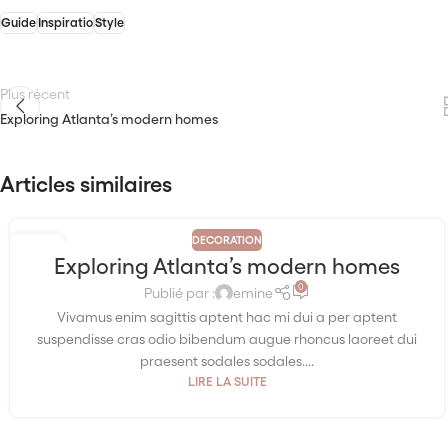
Guide
Inspiratio
Style
Plus récent
Exploring Atlanta’s modern homes
Articles similaires
DECORATION
27
Exploring Atlanta’s modern homes
AOÛT
0
Publié par :
emine
Vivamus enim sagittis aptent hac mi dui a per aptent
suspendisse cras odio bibendum augue rhoncus laoreet dui
praesent sodales sodales....
LIRE LA SUITE