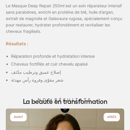
Le Masque Deep Repair 250ml est un soin réparateur intensif
sans parabènes, enrichi en protéine de blé, huile d’argan,
extrait de magnolia et Galaxaura rugosa, spécialement conçu
pour restaurer, hydrater profondément et revitaliser les
cheveux fragilisés.
Résultats :
Réparation profonde et hydratation intense
Cheveux fortifiés et cuir chevelu apaisé
إصلاح عميق وترطيب مكثف
شعر مقوّى وفروة رأس مهدئة
La beauté en transformation
NOS RÉSULTATS