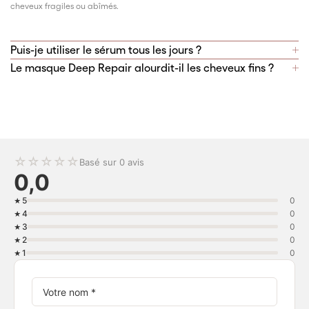
cheveux fragiles ou abîmés.
Puis-je utiliser le sérum tous les jours ?
Le masque Deep Repair alourdit-il les cheveux fins ?
☆
☆
☆
☆
☆
Basé sur 0 avis
0,0
5
0
4
0
3
0
2
0
1
0