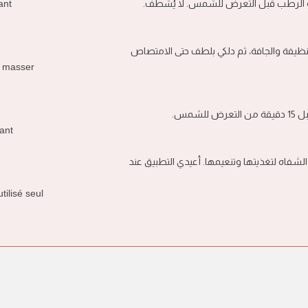
ant
و الرطب قبل التعرض للشمس. لا يُشطف
يفة والجافة، ثم دلكي بلطف حتى الامتصاص
s masser
للشمس
ant
فاه لتغذيتها وتنعيمها. أعيدي التطبيق عند
tilisé seul