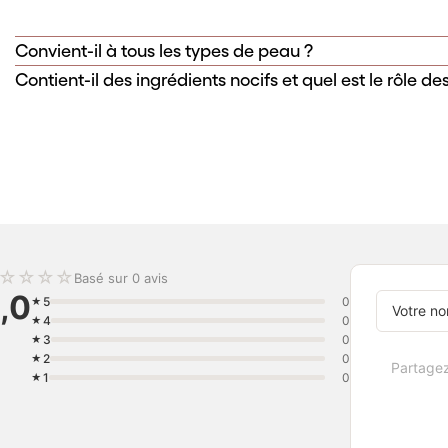
Convient-il à tous les types de peau ?
Contient-il des ingrédients nocifs et quel est le rôle des
☆
☆
☆
☆
Basé sur 0 avis
,0
5
0
4
0
3
0
2
0
1
0