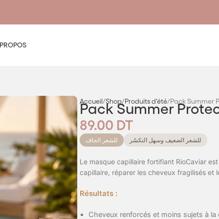
 PROPOS
Accueil
Shop
Produits d'été
Pack Summer P
Pack Summer Protec
89.00
DT
للشعر الضعيف وسهل التكسّر
للشعر الجاف
Le masque capillaire fortifiant RioCaviar est
capillaire, réparer les cheveux fragilisés et l
Résultats :
Cheveux renforcés et moins sujets à la